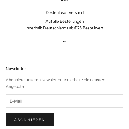
Kostenloser Versand
Auf alle Bestellungen
innerhalb Deutschlands ab €25 Bestellwert
Gehe zu Element 1
Gehe zu Element 2
Newsletter
Abonniere unseren Newsletter und erhalte die neusten
Angebote
ABONNIEREN