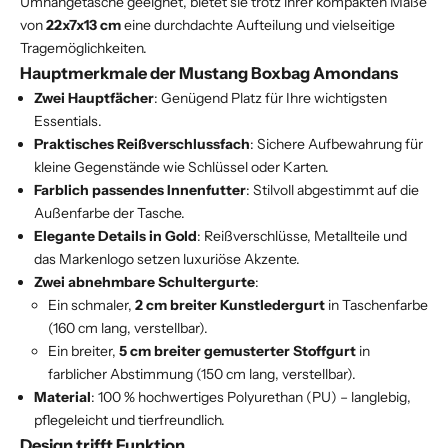
Umhängetasche geeignet, bietet sie trotz ihrer kompakten Maße
von
22x7x13 cm
eine durchdachte Aufteilung und vielseitige
Tragemöglichkeiten.
Hauptmerkmale der Mustang Boxbag Amondans
Zwei Hauptfächer
: Genügend Platz für Ihre wichtigsten
Essentials.
Praktisches Reißverschlussfach
: Sichere Aufbewahrung für
kleine Gegenstände wie Schlüssel oder Karten.
Farblich passendes Innenfutter
: Stilvoll abgestimmt auf die
Außenfarbe der Tasche.
Elegante Details in Gold
: Reißverschlüsse, Metallteile und
das Markenlogo setzen luxuriöse Akzente.
Zwei abnehmbare Schultergurte
:
Ein schmaler,
2 cm breiter Kunstledergurt
in Taschenfarbe
(160 cm lang, verstellbar).
Ein breiter,
5 cm breiter gemusterter Stoffgurt
in
farblicher Abstimmung (150 cm lang, verstellbar).
Material
: 100 % hochwertiges Polyurethan (PU) – langlebig,
pflegeleicht und tierfreundlich.
Design trifft Funktion