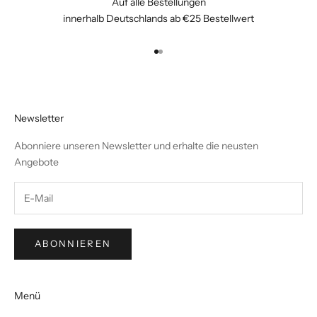
Auf alle Bestellungen
innerhalb Deutschlands ab €25 Bestellwert
Gehe zu Element 1
Gehe zu Element 2
Newsletter
Abonniere unseren Newsletter und erhalte die neusten
Angebote
ABONNIEREN
Menü