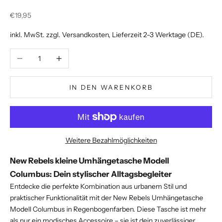
Angebot
€19,95
inkl. MwSt. zzgl.
Versandkosten
, Lieferzeit 2-3 Werktage (DE).
Anzahl verringern
Anzahl erhöhen
IN DEN WARENKORB
Weitere Bezahlmöglichkeiten
New Rebels kleine Umhängetasche Modell
Columbus: Dein stylischer Alltagsbegleiter
Entdecke die perfekte Kombination aus urbanem Stil und
praktischer Funktionalität mit der New Rebels Umhängetasche
Modell Columbus in Regenbogenfarben. Diese Tasche ist mehr
als nur ein modisches Accessoire – sie ist dein zuverlässiger