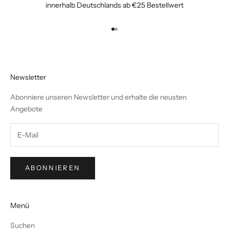
innerhalb Deutschlands ab €25 Bestellwert
Gehe zu Element 1
Gehe zu Element 2
Newsletter
Abonniere unseren Newsletter und erhalte die neusten
Angebote
ABONNIEREN
Menü
Suchen