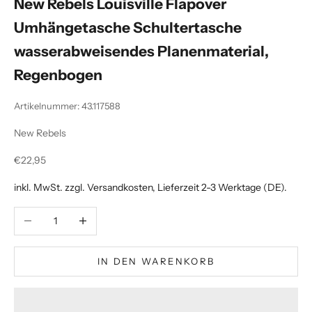
New Rebels Louisville Flapover
Umhängetasche Schultertasche
wasserabweisendes Planenmaterial,
Regenbogen
Artikelnummer: 43.117588
New Rebels
Angebot
€22,95
inkl. MwSt. zzgl.
Versandkosten
, Lieferzeit 2-3 Werktage (DE).
Anzahl verringern
Anzahl erhöhen
IN DEN WARENKORB