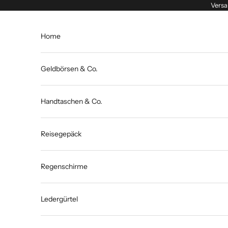
Zum Inhalt springen
Versa
Home
Geldbörsen & Co.
Handtaschen & Co.
Reisegepäck
Regenschirme
Ledergürtel