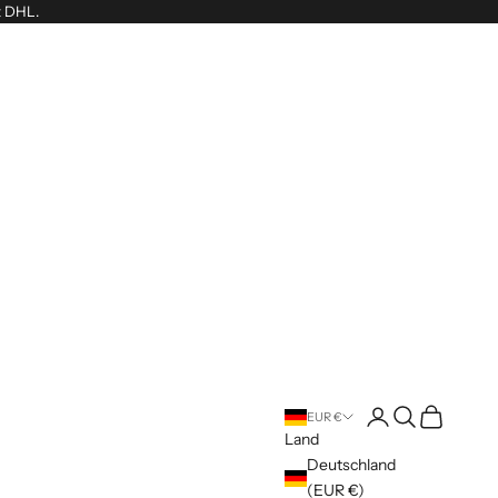
t DHL.
Anmelden
Suchen
Warenkorb
EUR €
Land
Deutschland
(EUR €)