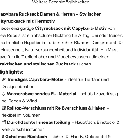
Weitere Bezahlmöglichkeiten
apybara Rucksack Damen & Herren – Stylischer
ityrucksack mit Tiermotiv
ieser einzigartige
Cityrucksack mit Capybara-Motiv
von
ew Rebels ist ein absoluter Blickfang für Alltag, Uni oder Reisen.
as fröhliche Nagetier im farbenfrohen Blumen-Design steht für
elassenheit, Naturverbundenheit und Individualität. Ein Must-
ave für alle Tierliebhaber und Modebewussten, die einen
raktischen und stylischen Rucksack
suchen.
ighlights:
🌿
Trendiges Capybara-Motiv
– ideal für Tierfans und
Designliebhaber
💧
Wasserabweisendes PU-Material
– schützt zuverlässig
bei Regen & Wind
🎒
Rolltop-Verschluss mit Reißverschluss & Haken
–
flexibel im Volumen
🗂️
Durchdachte Innenaufteilung
– Hauptfach, Einsteck- &
Reißverschlussfächer
🔒
Geheimes Rückfach
– sicher für Handy, Geldbeutel &