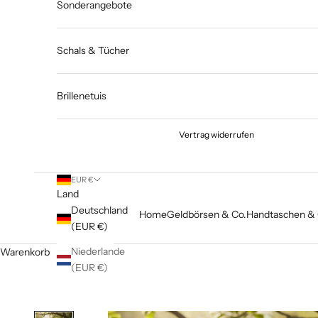
Sonderangebote
Schals & Tücher
Brillenetuis
Vertrag widerrufen
EUR €
Land
Deutschland
Home
Geldbörsen & Co.
Handtaschen & 
(EUR €)
Niederlande
Warenkorb
(EUR €)