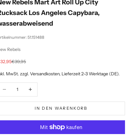
New Rebels Mart Art Roll Up City
Rucksack Los Angeles Capybara,
wasserabweisend
rtikelnummer: 51.151488
ew Rebels
ngebot
Regulärer Preis
32,95
€39,95
nkl. MwSt. zzgl.
Versandkosten
, Lieferzeit 2-3 Werktage (DE).
nzahl verringern
Anzahl erhöhen
IN DEN WARENKORB