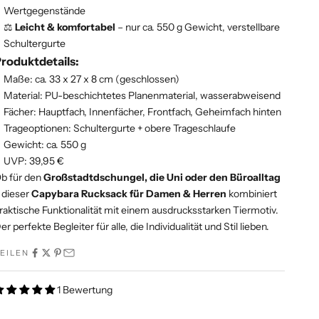
Wertgegenstände
⚖️
Leicht & komfortabel
– nur ca. 550 g Gewicht, verstellbare
Schultergurte
roduktdetails:
Maße: ca. 33 x 27 x 8 cm (geschlossen)
Material: PU-beschichtetes Planenmaterial, wasserabweisend
Fächer: Hauptfach, Innenfächer, Frontfach, Geheimfach hinten
Trageoptionen: Schultergurte + obere Trageschlaufe
Gewicht: ca. 550 g
UVP: 39,95 €
b für den
Großstadtdschungel, die Uni oder den Büroalltag
 dieser
Capybara Rucksack für Damen & Herren
kombiniert
raktische Funktionalität mit einem ausdrucksstarken Tiermotiv.
er perfekte Begleiter für alle, die Individualität und Stil lieben.
EILEN
1 Bewertung