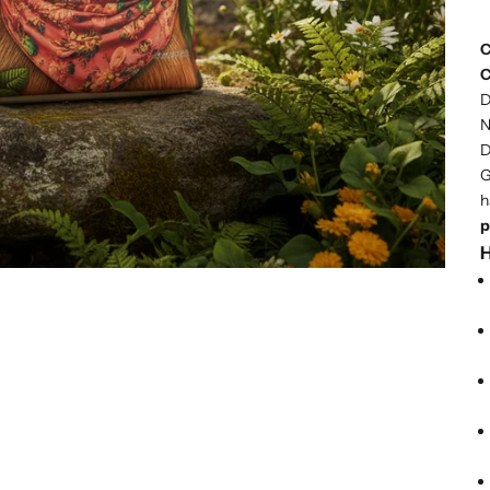
C
C
D
N
D
G
h
p
H