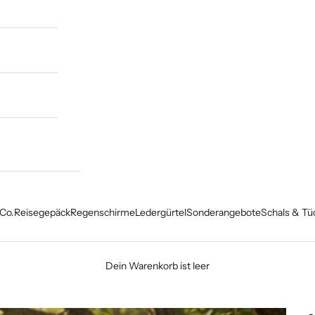
Co.
Reisegepäck
Regenschirme
Ledergürtel
Sonderangebote
Schals & Tü
Dein Warenkorb ist leer