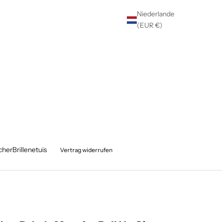
Niederlande
(EUR €)
cher
Brillenetuis
Vertrag widerrufen