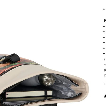
P
O
–
p
D
T