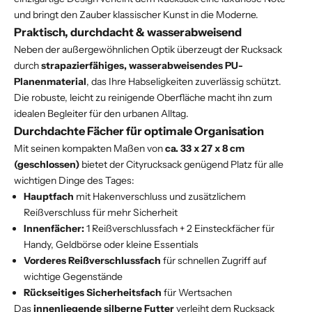
und bringt den Zauber klassischer Kunst in die Moderne.
Praktisch, durchdacht & wasserabweisend
Neben der außergewöhnlichen Optik überzeugt der Rucksack
durch
strapazierfähiges, wasserabweisendes PU-
Planenmaterial
, das Ihre Habseligkeiten zuverlässig schützt.
Die robuste, leicht zu reinigende Oberfläche macht ihn zum
idealen Begleiter für den urbanen Alltag.
Durchdachte Fächer für optimale Organisation
Mit seinen kompakten Maßen von
ca. 33 x 27 x 8 cm
(geschlossen)
bietet der Cityrucksack genügend Platz für alle
wichtigen Dinge des Tages:
Hauptfach
mit Hakenverschluss und zusätzlichem
Reißverschluss für mehr Sicherheit
Innenfächer:
1 Reißverschlussfach + 2 Einsteckfächer für
Handy, Geldbörse oder kleine Essentials
Vorderes Reißverschlussfach
für schnellen Zugriff auf
wichtige Gegenstände
Rückseitiges Sicherheitsfach
für Wertsachen
Das
innenliegende silberne Futter
verleiht dem Rucksack