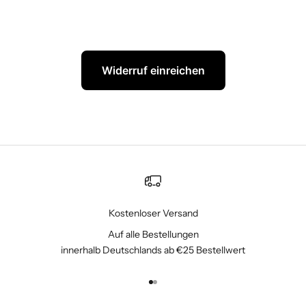
Widerruf einreichen
Kostenloser Versand
Auf alle Bestellungen
innerhalb Deutschlands ab €25 Bestellwert
Gehe zu Element 1
Gehe zu Element 2