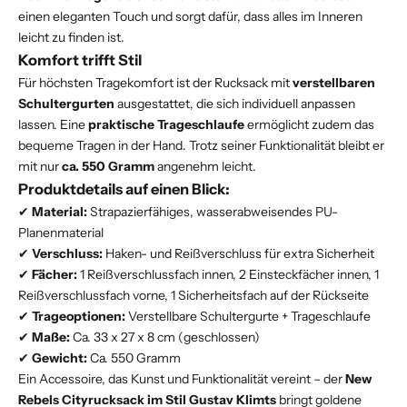
einen eleganten Touch und sorgt dafür, dass alles im Inneren
leicht zu finden ist.
Komfort trifft Stil
Für höchsten Tragekomfort ist der Rucksack mit
verstellbaren
Schultergurten
ausgestattet, die sich individuell anpassen
lassen. Eine
praktische Trageschlaufe
ermöglicht zudem das
bequeme Tragen in der Hand. Trotz seiner Funktionalität bleibt er
mit nur
ca. 550 Gramm
angenehm leicht.
Produktdetails auf einen Blick:
✔
Material:
Strapazierfähiges, wasserabweisendes PU-
Planenmaterial
✔
Verschluss:
Haken- und Reißverschluss für extra Sicherheit
✔
Fächer:
1 Reißverschlussfach innen, 2 Einsteckfächer innen, 1
Reißverschlussfach vorne, 1 Sicherheitsfach auf der Rückseite
✔
Trageoptionen:
Verstellbare Schultergurte + Trageschlaufe
✔
Maße:
Ca. 33 x 27 x 8 cm (geschlossen)
✔
Gewicht:
Ca. 550 Gramm
Ein Accessoire, das Kunst und Funktionalität vereint – der
New
Rebels Cityrucksack im Stil Gustav Klimts
bringt goldene