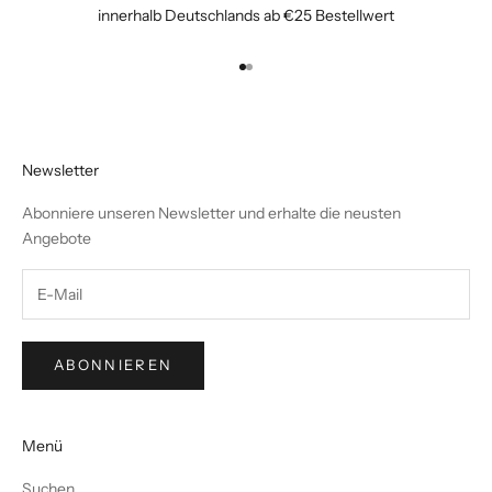
innerhalb Deutschlands ab €25 Bestellwert
Gehe zu Element 1
Gehe zu Element 2
Newsletter
Abonniere unseren Newsletter und erhalte die neusten
Angebote
ABONNIEREN
Menü
Suchen