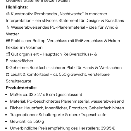
kreatives Statement setzen wollen.
Highlights:
🎨 Kunstmotiv: Rembrandts „Nachtwache“ in moderner
Interpretation – ein stilvolles Statement für Design- & Kunstfans
💧 Wasserabweisendes PU-Planenmaterial – ideal für Wind &
Wetter
🎒 Praktischer Rolltop-Verschluss mit Reißverschluss & Haken –
flexibel im Volumen
🗂️ Gut organisiert – Hauptfach, Reißverschluss- &
Einsteckfächer
🔒 Geheimes Rückfach – sicherer Platz für Handy & Wertsachen
⚖️ Leicht & komfortabel – ca. 550 g Gewicht, verstellbare
Schultergurte
Produktdetails:
Maße: ca. 33 x 27 x 8 cm (geschlossen)
Material: PU-beschichtetes Planenmaterial, wasserabweisend
Fächer: Hauptfach, Innenfächer, Frontfach, Geheimfach hinten
Trageoptionen: Schultergurte & obere Trageschlaufe
Gewicht: ca. 550 g
Unverbindliche Preisempfehlung des Herstellers: 39,95 €