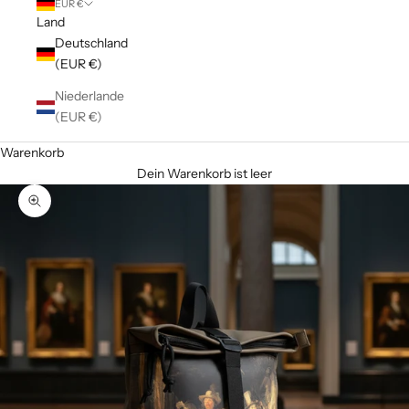
EUR €
Land
Deutschland
(EUR €)
Niederlande
(EUR €)
Warenkorb
Dein Warenkorb ist leer
Bild vergrößern