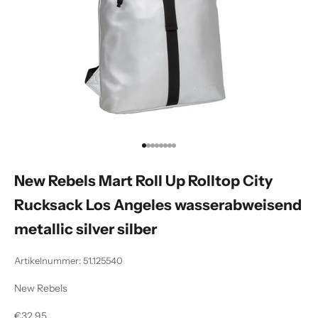
Gehe zu Element 1
Gehe zu Element 2
Gehe zu Element 3
Gehe zu Element 4
Gehe zu Element 5
Gehe zu Element 6
Gehe zu Element 7
Gehe zu Element 8
New Rebels Mart Roll Up Rolltop City
Rucksack Los Angeles wasserabweisend
metallic silver silber
Artikelnummer: 51.125540
New Rebels
Angebot
€32,95