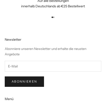
Auf alle Bestellungen
innerhalb Deutschlands ab €25 Bestellwert
Gehe zu Element 1
Gehe zu Element 2
Newsletter
Abonniere unseren Newsletter und erhalte die neusten
Angebote
ABONNIEREN
Menü