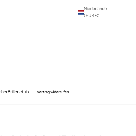
Niederlande
(EUR €)
cher
Brillenetuis
Vertrag widerrufen