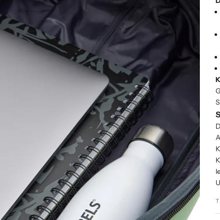
D
K
G
S
S
D
A
K
K
l
U
T