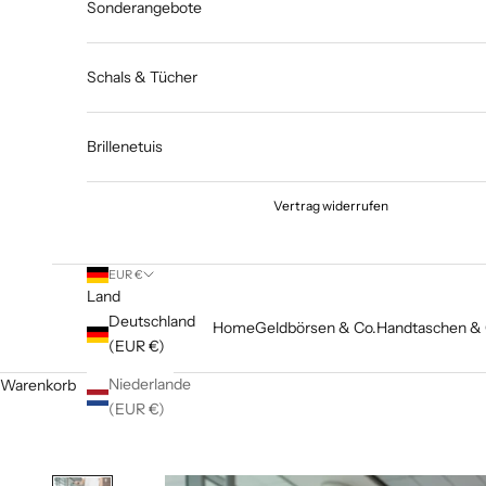
Sonderangebote
Schals & Tücher
Brillenetuis
Vertrag widerrufen
EUR €
Land
Deutschland
Home
Geldbörsen & Co.
Handtaschen & 
(EUR €)
Niederlande
Warenkorb
(EUR €)