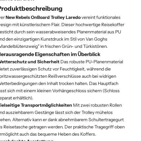
Produktbeschreibung
Der
New Rebels OnBoard Trolley Laredo
vereint funktionales
esign mit künstlerischem Flair. Dieser hochwertige Reisekoffer
esticht durch sein wasserabweisendes Planenmaterial aus PU
nd den einzigartigen Kunstdruck im Stil von Van Goghs
Mandelblütenzweig" in frischen Grün- und Türkistönen.
erausragende Eigenschaften im Überblick
etterschutz und Sicherheit
Das robuste PU-Planenmaterial
ietet zuverlässigen Schutz vor Feuchtigkeit, während die
pritzwassergeschützten Reißverschlüsse auch bei widrigen
etterbedingungen den Inhalt trocken halten. Das Hauptfach
ässt sich mit einem kleinen Vorhängeschloss sichern (Schloss
eparat erhältlich).
ielseitige Transportmöglichkeiten
Mit zwei robusten Rollen
nd ausziehbarem Gestänge lässt sich der Trolley mühelos
iehen. Alternativ kann er dank abnehmbarem Schultertragegurt
ls Reisetasche getragen werden. Der praktische Tragegriff oben
rmöglicht auch das bequeme Heben des Koffers.