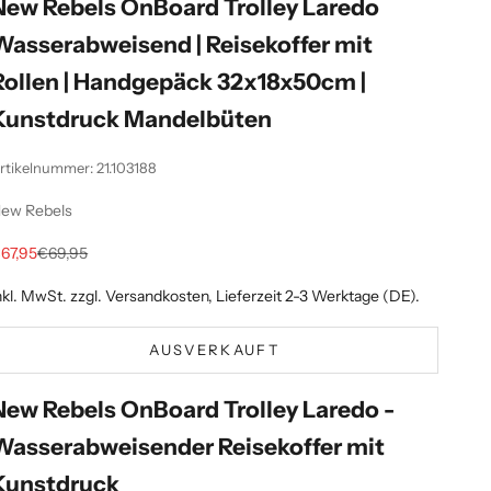
New Rebels OnBoard Trolley Laredo
Wasserabweisend | Reisekoffer mit
Rollen | Handgepäck 32x18x50cm |
Kunstdruck Mandelbüten
rtikelnummer: 21.103188
ew Rebels
ngebot
Regulärer Preis
67,95
€69,95
nkl. MwSt. zzgl.
Versandkosten
, Lieferzeit 2-3 Werktage (DE).
AUSVERKAUFT
New Rebels OnBoard Trolley Laredo -
Wasserabweisender Reisekoffer mit
Kunstdruck