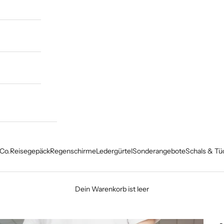
Co.
Reisegepäck
Regenschirme
Ledergürtel
Sonderangebote
Schals & Tü
Dein Warenkorb ist leer