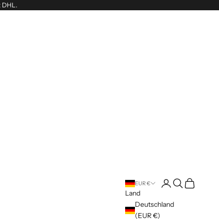
t DHL.
Anmelden
Suchen
Warenkorb
EUR €
Land
Deutschland
(EUR €)