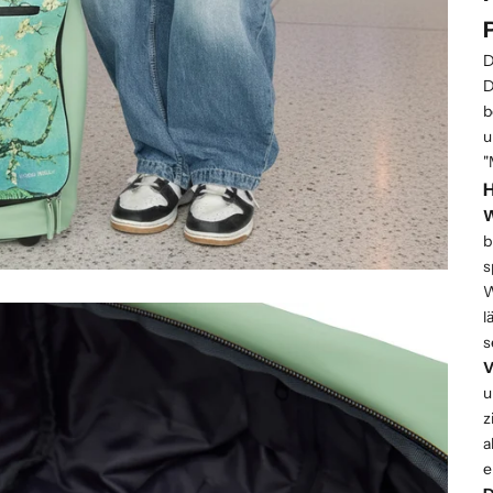
D
b
u
"
H
W
b
s
W
l
s
V
u
z
a
e