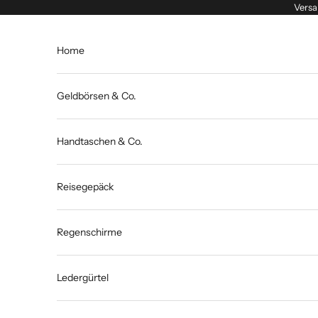
Zum Inhalt springen
Versa
Home
Geldbörsen & Co.
Handtaschen & Co.
Reisegepäck
Regenschirme
Ledergürtel