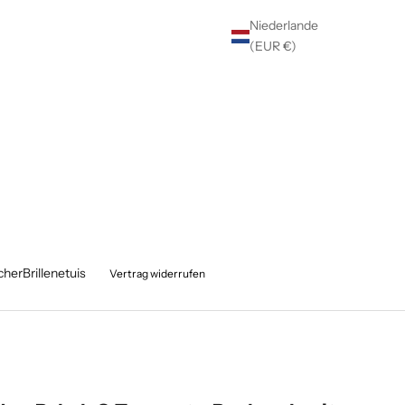
Niederlande
(EUR €)
cher
Brillenetuis
Vertrag widerrufen