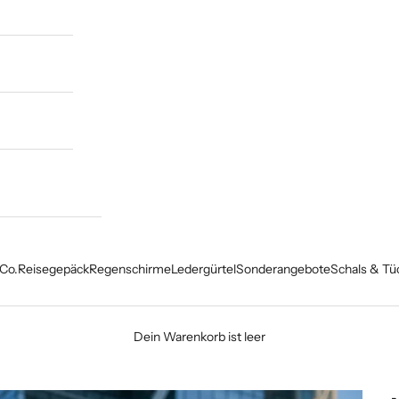
Co.
Reisegepäck
Regenschirme
Ledergürtel
Sonderangebote
Schals & Tü
Dein Warenkorb ist leer