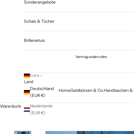
Sonderangebote
Schals & Tücher
Brillenetuis
Vertrag widerrufen
EUR €
Land
Deutschland
Home
Geldbörsen & Co.
Handtaschen & 
(EUR €)
Niederlande
Warenkorb
(EUR €)