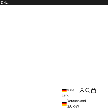
t DHL.
Anmelden
Suchen
Warenkorb
EUR €
Land
Deutschland
(EUR €)