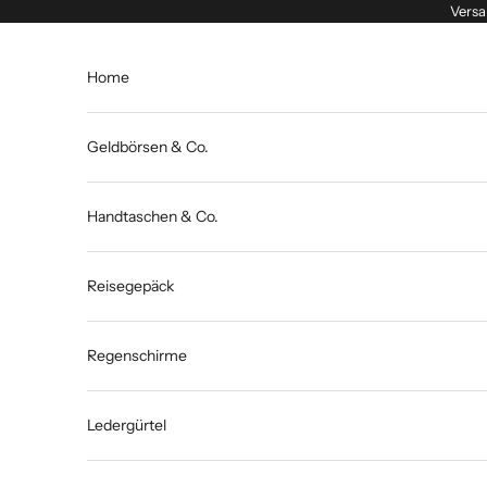
Zum Inhalt springen
Versa
Home
Geldbörsen & Co.
Handtaschen & Co.
Reisegepäck
Regenschirme
Ledergürtel