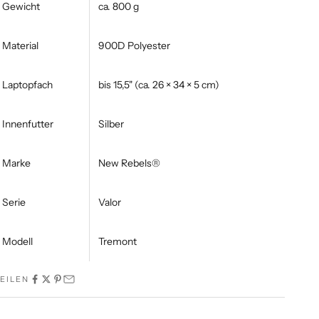
Gewicht
ca. 800 g
Material
900D Polyester
Laptopfach
bis 15,5" (ca. 26 × 34 × 5 cm)
Innenfutter
Silber
Marke
New Rebels®
Serie
Valor
Modell
Tremont
EILEN