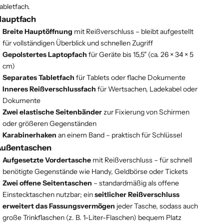
abletfach.
Hauptfach
Breite Hauptöffnung
mit Reißverschluss – bleibt aufgestellt
für vollständigen Überblick und schnellen Zugriff
Gepolstertes Laptopfach
für Geräte bis 15,5" (ca. 26 × 34 × 5
cm)
Separates Tabletfach
für Tablets oder flache Dokumente
Inneres Reißverschlussfach
für Wertsachen, Ladekabel oder
Dokumente
Zwei elastische Seitenbänder
zur Fixierung von Schirmen
oder größeren Gegenständen
Karabinerhaken
an einem Band – praktisch für Schlüssel
Außentaschen
Aufgesetzte Vordertasche
mit Reißverschluss – für schnell
benötigte Gegenstände wie Handy, Geldbörse oder Tickets
Zwei offene Seitentaschen
– standardmäßig als offene
Einstecktaschen nutzbar; ein
seitlicher Reißverschluss
erweitert das Fassungsvermögen
jeder Tasche, sodass auch
große Trinkflaschen (z. B. 1-Liter-Flaschen) bequem Platz