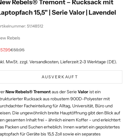
New Rebels® Tremont – Rucksack mit
Laptopfach 15,5" | Serie Valor | Lavendel
rtikelnummer: 51.148512
ew Rebels
ngebot
Regulärer Preis
57,95
€59,95
nkl. MwSt. zzgl.
Versandkosten
, Lieferzeit 2-3 Werktage (DE).
AUSVERKAUFT
Der
New Rebels® Tremont
aus der Serie
Valor
ist ein
trukturierter Rucksack aus robustem 900D-Polyester mit
urchdachter Facheinteilung für Alltag, Universität, Büro und
eisen. Die ungewöhnlich breite Hauptöffnung gibt den Blick auf
en gesamten Inhalt frei – ähnlich einem Koffer – und erleichtert
as Packen und Suchen erheblich. Innen wartet ein gepolstertes
aptopfach für Geräte bis 15,5 Zoll sowie ein separates