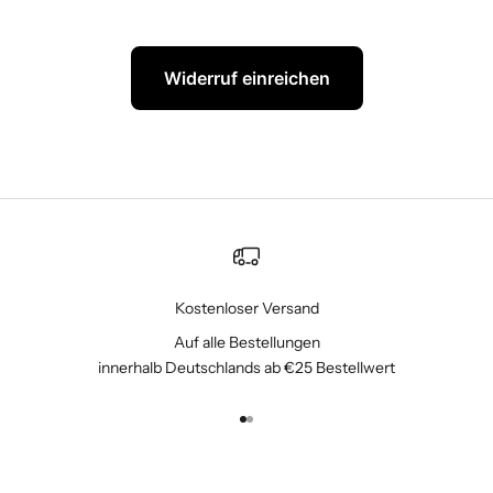
Widerruf einreichen
Kostenloser Versand
Auf alle Bestellungen
innerhalb Deutschlands ab €25 Bestellwert
Gehe zu Element 1
Gehe zu Element 2