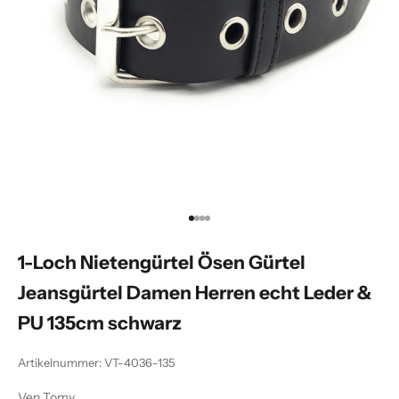
Gehe zu Element 1
Gehe zu Element 2
Gehe zu Element 3
Gehe zu Element 4
1-Loch Nietengürtel Ösen Gürtel
Jeansgürtel Damen Herren echt Leder &
PU 135cm schwarz
Artikelnummer: VT-4036-135
Ven Tomy