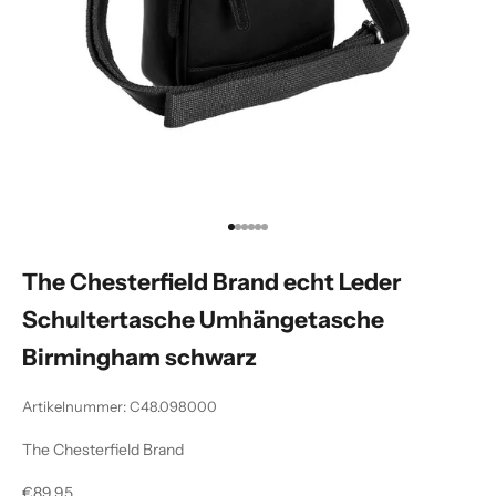
Gehe zu Element 1
Gehe zu Element 2
Gehe zu Element 3
Gehe zu Element 4
Gehe zu Element 5
Gehe zu Element 6
The Chesterfield Brand echt Leder
Schultertasche Umhängetasche
Birmingham schwarz
Artikelnummer: C48.098000
The Chesterfield Brand
Angebot
€89,95