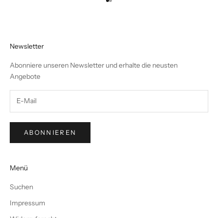
Gehe zu Element 1
Gehe zu Element 2
Newsletter
Abonniere unseren Newsletter und erhalte die neusten
Angebote
ABONNIEREN
Menü
Suchen
Impressum