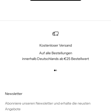
Kostenloser Versand
Auf alle Bestellungen
innerhalb Deutschlands ab €25 Bestellwert
Gehe zu Element 1
Gehe zu Element 2
Newsletter
Abonniere unseren Newsletter und erhalte die neusten
Angebote