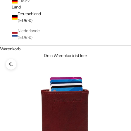
EUR €
Land
Deutschland
(EUR €)
Niederlande
(EUR €)
Warenkorb
Dein Warenkorb ist leer
Bild vergrößern