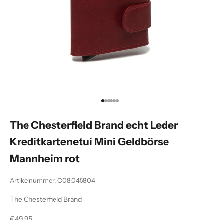
Gehe zu Element 1
Gehe zu Element 2
Gehe zu Element 3
Gehe zu Element 4
Gehe zu Element 5
Gehe zu Element 6
The Chesterfield Brand echt Leder
Kreditkartenetui Mini Geldbörse
Mannheim rot
Artikelnummer: C08.045804
The Chesterfield Brand
Angebot
€49,95