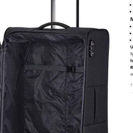
M
U
M
h
R
m
T