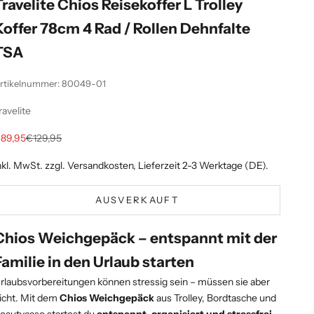
Travelite Chios Reisekoffer L Trolley
Koffer 78cm 4 Rad / Rollen Dehnfalte
TSA
rtikelnummer: 80049-01
ravelite
ngebot
Regulärer Preis
89,95
€129,95
nkl. MwSt. zzgl.
Versandkosten
, Lieferzeit 2-3 Werktage (DE).
AUSVERKAUFT
Chios Weichgepäck – entspannt mit der
Familie in den Urlaub starten
rlaubsvorbereitungen können stressig sein – müssen sie aber
icht. Mit dem
Chios Weichgepäck
aus Trolley, Bordtasche und