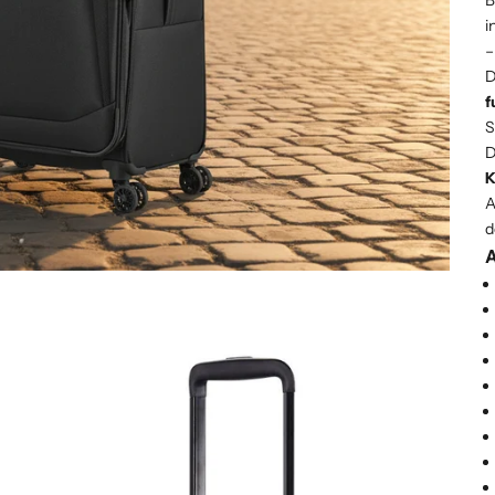
B
i
–
D
f
S
D
K
A
d
A