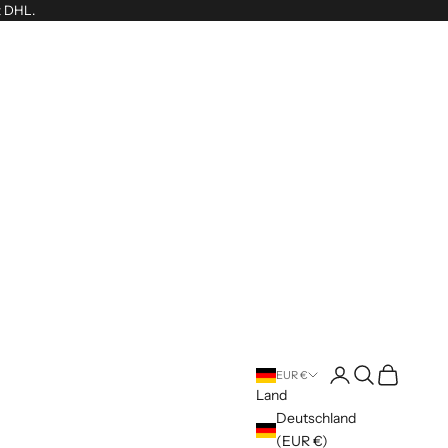
t DHL.
Anmelden
Suchen
Warenkorb
EUR €
Land
Deutschland
(EUR €)