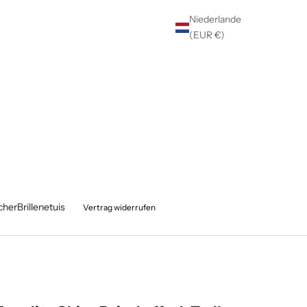
Niederlande
(EUR €)
cher
Brillenetuis
Vertrag widerrufen