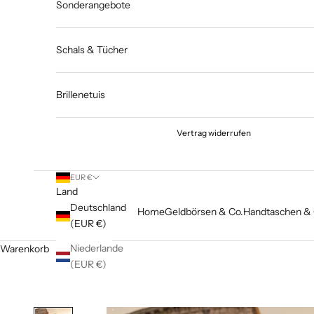
Sonderangebote
Schals & Tücher
Brillenetuis
Vertrag widerrufen
EUR €
Land
Deutschland
Home
Geldbörsen & Co.
Handtaschen & 
(EUR €)
Niederlande
Warenkorb
(EUR €)