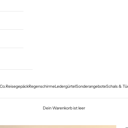
Co.
Reisegepäck
Regenschirme
Ledergürtel
Sonderangebote
Schals & Tü
Dein Warenkorb ist leer