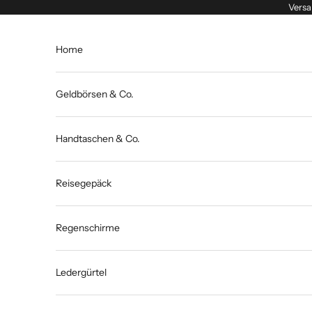
Zum Inhalt springen
Versa
Home
Geldbörsen & Co.
Handtaschen & Co.
Reisegepäck
Regenschirme
Ledergürtel