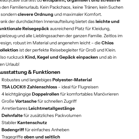
eautycase startest du
entspannt, organisiert und stressfrei
n den Familienurlaub. Kein Packchaos, keine Tränen, kein Suchen
 sondern
clevere Ordnung
und maximaler Komfort.
ank der durchdachten Innenaufteilung bietet das
leichte und
unktionale Reisegepäck
ausreichend Platz für Kleidung,
pielzeug und alle Lieblingssachen der ganzen Familie. Zeitlos im
esign, robust im Material und angenehm leicht – die
Chios
ollektion
ist der perfekte Reisebegleiter für Groß und Klein.
lso ruckzuck
Kind, Kegel und Gepäck einpacken
und ab in
en Urlaub!
usstattung & Funktionen
Robustes und langlebiges
Polyester-Material
TSA LOCK® Zahlenschloss
– ideal für Flugreisen
4 leichtgängige
Doppelrollen
für komfortables Manövrieren
Große
Vortasche
für schnellen Zugriff
Arretierbares
Leichtmetallgestänge
Dehnfalte
für zusätzliches Packvolumen
Stabiler
Kantenschutz
Bodengriff
für einfaches Anheben
Tragegriffe
oben und seitlich