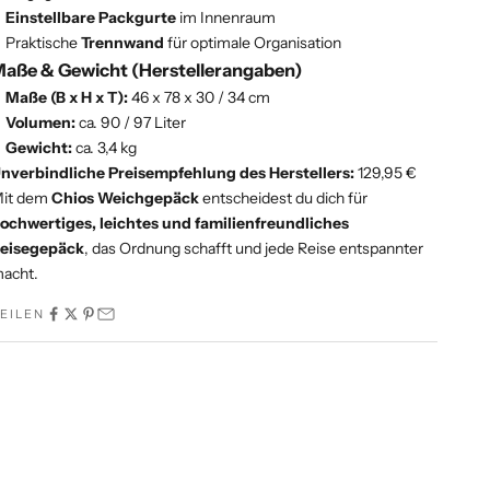
Einstellbare Packgurte
im Innenraum
Praktische
Trennwand
für optimale Organisation
aße & Gewicht (Herstellerangaben)
Maße (B x H x T):
46 x 78 x 30 / 34 cm
Volumen:
ca. 90 / 97 Liter
Gewicht:
ca. 3,4 kg
nverbindliche Preisempfehlung des Herstellers:
129,95 €
it dem
Chios Weichgepäck
entscheidest du dich für
ochwertiges, leichtes und familienfreundliches
eisegepäck
, das Ordnung schafft und jede Reise entspannter
acht.
EILEN