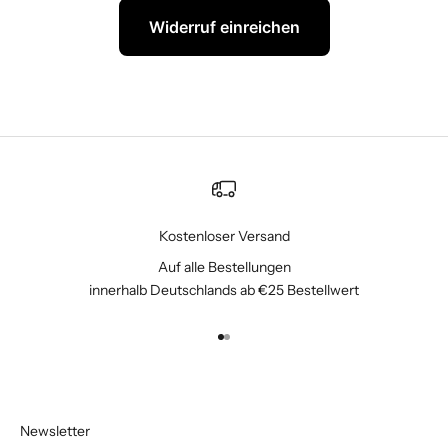
Widerruf einreichen
Kostenloser Versand
Auf alle Bestellungen
innerhalb Deutschlands ab €25 Bestellwert
Gehe zu Element 1
Gehe zu Element 2
Newsletter