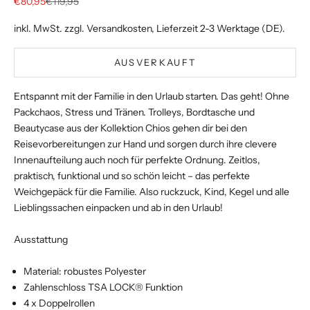
Angebot
Regulärer Preis
€80,95
€119,95
inkl. MwSt. zzgl.
Versandkosten
, Lieferzeit 2-3 Werktage (DE).
AUSVERKAUFT
Entspannt mit der Familie in den Urlaub starten. Das geht! Ohne
Packchaos, Stress und Tränen. Trolleys, Bordtasche und
Beautycase aus der Kollektion Chios gehen dir bei den
Reisevorbereitungen zur Hand und sorgen durch ihre clevere
Innenaufteilung auch noch für perfekte Ordnung. Zeitlos,
praktisch, funktional und so schön leicht – das perfekte
Weichgepäck für die Familie. Also ruckzuck, Kind, Kegel und alle
Lieblingssachen einpacken und ab in den Urlaub!
Ausstattung
Material: robustes Polyester
Zahlenschloss TSA LOCK® Funktion
4 x Doppelrollen