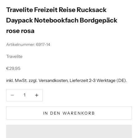
Travelite Freizeit Reise Rucksack
Daypack Notebookfach Bordgepäck
rose rosa
Artikelnummer: 6917-14
Travelite
Angebot
€29,95
inkl. MwSt. zzgl.
Versandkosten
, Lieferzeit 2-3 Werktage (DE).
Anzahl verringern
Anzahl erhöhen
IN DEN WARENKORB