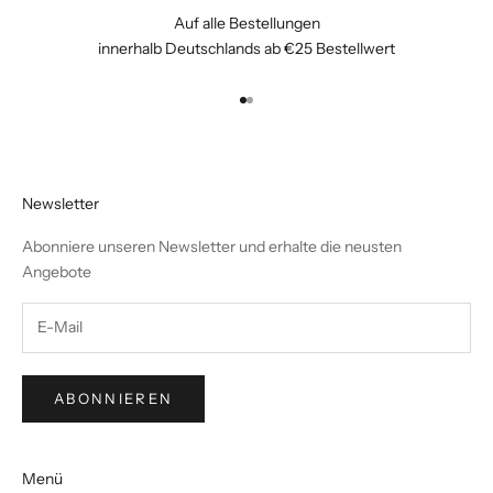
Auf alle Bestellungen
innerhalb Deutschlands ab €25 Bestellwert
Gehe zu Element 1
Gehe zu Element 2
Newsletter
Abonniere unseren Newsletter und erhalte die neusten
Angebote
ABONNIEREN
Menü