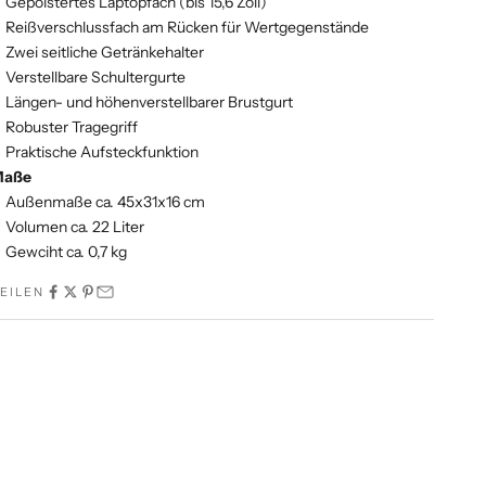
Gepolstertes Laptopfach (bis 15,6 Zoll)
Reißverschlussfach am Rücken für Wertgegenstände
Zwei seitliche Getränkehalter
Verstellbare Schultergurte
Längen- und höhenverstellbarer Brustgurt
Robuster Tragegriff
Praktische Aufsteckfunktion
Maße
Außenmaße ca. 45x31x16 cm
Volumen ca. 22 Liter
Gewciht ca. 0,7 kg
EILEN