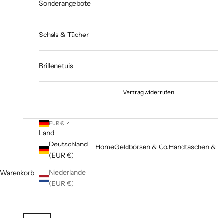
Sonderangebote
Schals & Tücher
Brillenetuis
Vertrag widerrufen
EUR €
Land
Deutschland
Home
Geldbörsen & Co.
Handtaschen & 
(EUR €)
Niederlande
Warenkorb
(EUR €)