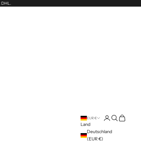
t DHL.
Anmelden
Suchen
Warenkorb
EUR €
Land
Deutschland
(EUR €)