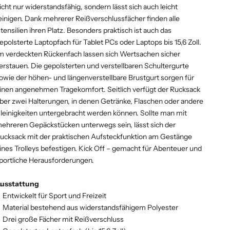
icht nur widerstandsfähig, sondern lässt sich auch leicht
einigen. Dank mehrerer Reißverschlussfächer finden alle
tensilien ihren Platz. Besonders praktisch ist auch das
epolsterte Laptopfach für Tablet PCs oder Laptops bis 15,6 Zoll.
m verdeckten Rückenfach lassen sich Wertsachen sicher
erstauen. Die gepolsterten und verstellbaren Schultergurte
owie der höhen- und längenverstellbare Brustgurt sorgen für
inen angenehmen Tragekomfort. Seitlich verfügt der Rucksack
ber zwei Halterungen, in denen Getränke, Flaschen oder andere
leinigkeiten untergebracht werden können. Sollte man mit
ehreren Gepäckstücken unterwegs sein, lässt sich der
ucksack mit der praktischen Aufsteckfunktion am Gestänge
ines Trolleys befestigen. Kick Off – gemacht für Abenteuer und
portliche Herausforderungen.
usstattung
Entwickelt für Sport und Freizeit
Material bestehend aus widerstandsfähigem Polyester
Drei große Fächer mit Reißverschluss