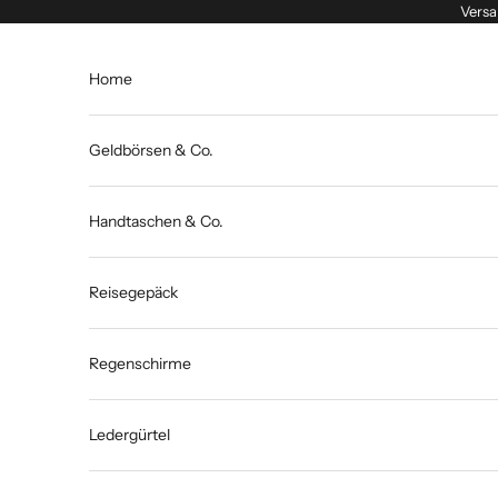
Zum Inhalt springen
Versa
Home
Geldbörsen & Co.
Handtaschen & Co.
Reisegepäck
Regenschirme
Ledergürtel