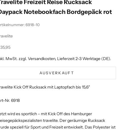
Travelite Freizeit Reise Rucksack
Daypack Notebookfach Bordgepäck rot
rtikelnummer: 6918-10
ravelite
ngebot
35,95
nkl. MwSt. zzgl.
Versandkosten
, Lieferzeit 2-3 Werktage (DE).
AUSVERKAUFT
ravelite Kick Off Rucksack mit Laptopfach bis 15,6"
rt-Nr. 6918
etzt wird es sportlich – mit Kick Off des Hamburger
eisegepäckspezialisten travelite. Der geräumige Rucksack
urde speziell für Sport und Freizeit entwickelt. Das Polyester ist