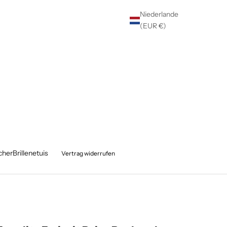
Niederlande
(EUR €)
cher
Brillenetuis
Vertrag widerrufen