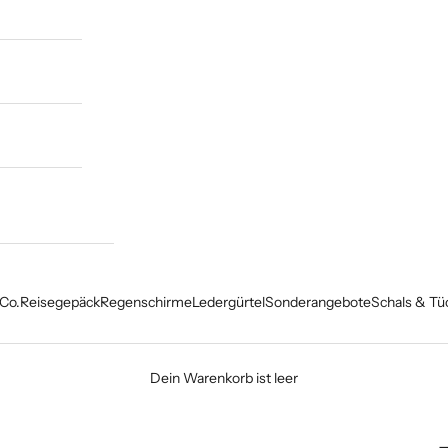
Co.
Reisegepäck
Regenschirme
Ledergürtel
Sonderangebote
Schals & Tü
Dein Warenkorb ist leer