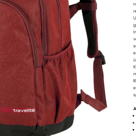
n
r
U
g
I
v
s
e
ü
K
m
R
e
s
A