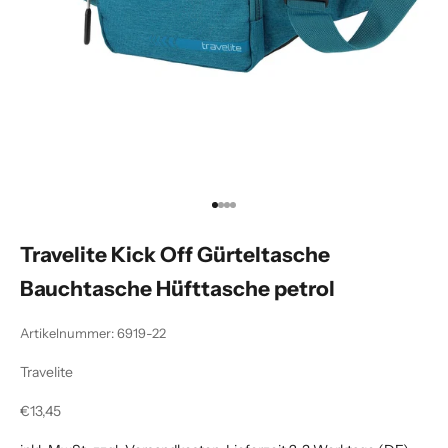
Gehe zu Element 1
Gehe zu Element 2
Gehe zu Element 3
Gehe zu Element 4
Travelite Kick Off Gürteltasche
Bauchtasche Hüfttasche petrol
Artikelnummer: 6919-22
Travelite
Angebot
€13,45