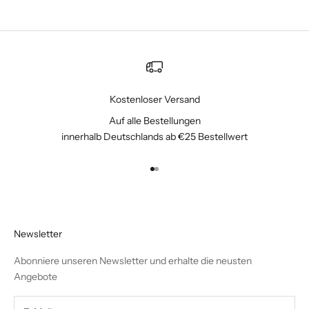
Kostenloser Versand
Auf alle Bestellungen
innerhalb Deutschlands ab €25 Bestellwert
Gehe zu Element 1
Gehe zu Element 2
Newsletter
Abonniere unseren Newsletter und erhalte die neusten
Angebote