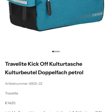
Gehe zu Element 1
Gehe zu Element 2
Gehe zu Element 3
Gehe zu Element 4
Gehe zu Element 5
Travelite Kick Off Kulturtasche
Kulturbeutel Doppelfach petrol
Artikelnummer: 6920-22
Travelite
Angebot
€14,95