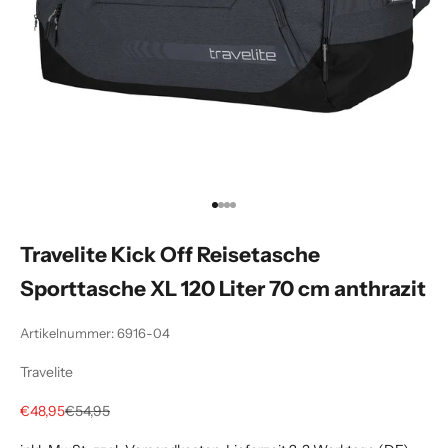
Gehe zu Element 1
Gehe zu Element 2
Gehe zu Element 3
Gehe zu Element 4
Travelite Kick Off Reisetasche
Sporttasche XL 120 Liter 70 cm anthrazit
Artikelnummer: 6916-04
Travelite
Angebot
Regulärer Preis
€48,95
€54,95