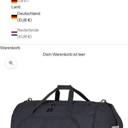
EUR €
Land
Deutschland
(EUR €)
Niederlande
(EUR €)
Warenkorb
Dein Warenkorb ist leer
Bild vergrößern