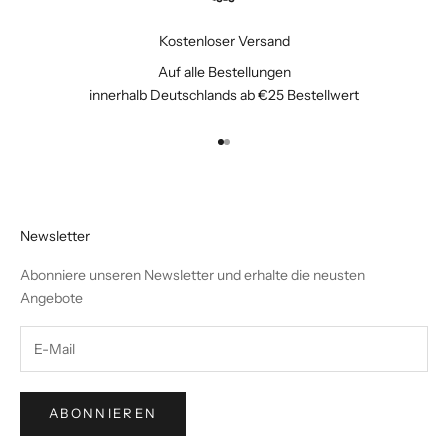
Kostenloser Versand
Auf alle Bestellungen
innerhalb Deutschlands ab €25 Bestellwert
Gehe zu Element 1
Gehe zu Element 2
Newsletter
Abonniere unseren Newsletter und erhalte die neusten
Angebote
ABONNIEREN