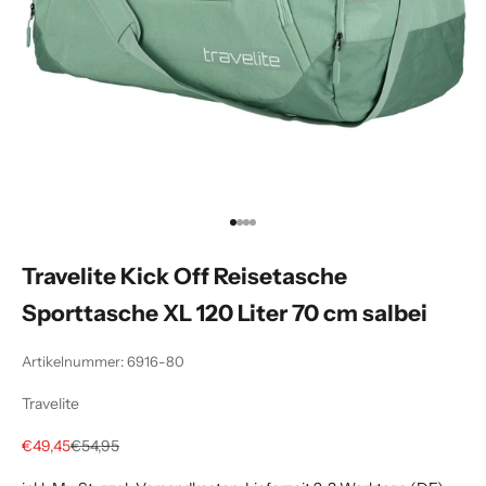
Gehe zu Element 1
Gehe zu Element 2
Gehe zu Element 3
Gehe zu Element 4
Travelite Kick Off Reisetasche
Sporttasche XL 120 Liter 70 cm salbei
Artikelnummer: 6916-80
Travelite
Angebot
Regulärer Preis
€49,45
€54,95