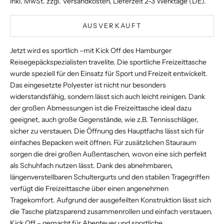
inkl. MwSt. zzgl.
Versandkosten
, Lieferzeit 2-3 Werktage (DE).
AUSVERKAUFT
Jetzt wird es sportlich –mit Kick Off des Hamburger
Reisegepäckspezialisten travelite. Die sportliche Freizeittasche
wurde speziell für den Einsatz für Sport und Freizeit entwickelt.
Das eingesetzte Polyester ist nicht nur besonders
widerstandsfähig, sondern lässt sich auch leicht reinigen. Dank
der großen Abmessungen ist die Freizeittasche ideal dazu
geeignet, auch große Gegenstände, wie z.B. Tennisschläger,
sicher zu verstauen. Die Öffnung des Hauptfachs lässt sich für
einfaches Bepacken weit öffnen. Für zusätzlichen Stauraum
sorgen die drei großen Außentaschen, wovon eine sich perfekt
als Schuhfach nutzen lässt. Dank des abnehmbaren,
längenverstellbaren Schultergurts und den stabilen Tragegriffen
verfügt die Freizeittasche über einen angenehmen
Tragekomfort. Aufgrund der ausgefeilten Konstruktion lässt sich
die Tasche platzsparend zusammenrollen und einfach verstauen.
Kick Off – gemacht für Abenteuer und sportliche