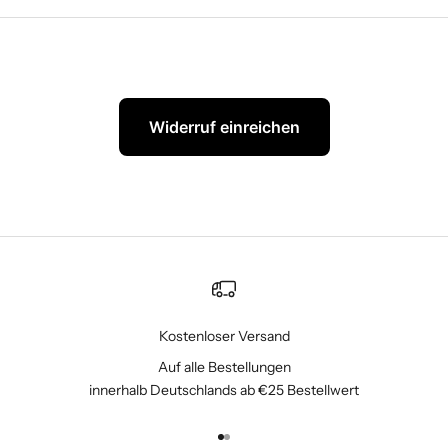
Widerruf einreichen
Kostenloser Versand
Auf alle Bestellungen
innerhalb Deutschlands ab €25 Bestellwert
Gehe zu Element 1
Gehe zu Element 2