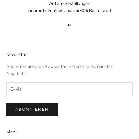
Auf alle Bestellungen
innerhalb Deutschlands ab €25 Bestellwert
Gehe zu Element 1
Gehe zu Element 2
Newsletter
Abonniere unseren Newsletter und erhalte die neusten
Angebote
ABONNIEREN
Menü