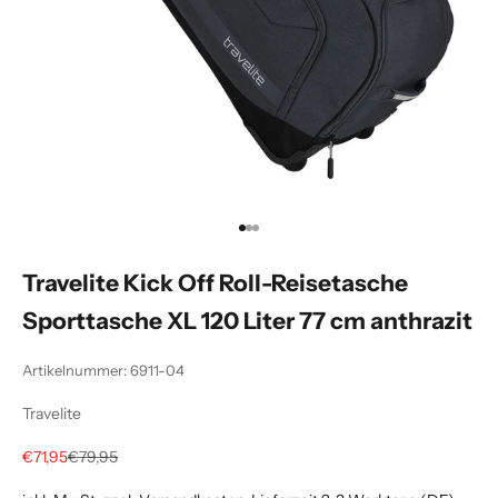
Gehe zu Element 1
Gehe zu Element 2
Gehe zu Element 3
Travelite Kick Off Roll-Reisetasche
Sporttasche XL 120 Liter 77 cm anthrazit
Artikelnummer: 6911-04
Travelite
Angebot
Regulärer Preis
€71,95
€79,95