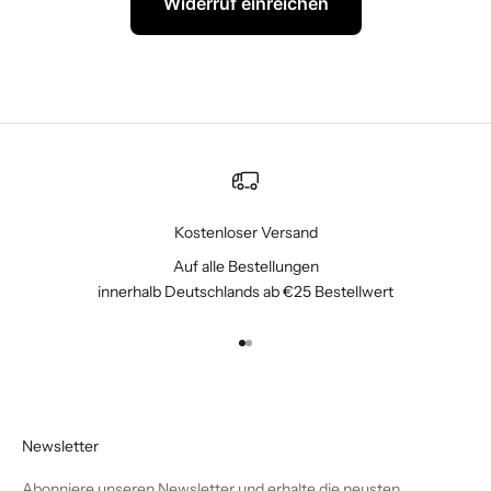
Widerruf einreichen
Kostenloser Versand
Auf alle Bestellungen
innerhalb Deutschlands ab €25 Bestellwert
Gehe zu Element 1
Gehe zu Element 2
Newsletter
Abonniere unseren Newsletter und erhalte die neusten