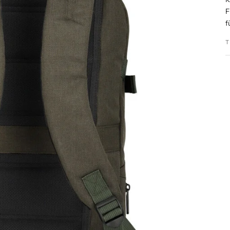
F
f
T