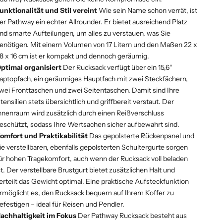
unktionalität und Stil vereint
Wie sein Name schon verrät, ist
er Pathway ein echter Allrounder. Er bietet ausreichend Platz
nd smarte Aufteilungen, um alles zu verstauen, was Sie
enötigen. Mit einem Volumen von 17 Litern und den Maßen 22 x
8 x 16 cm ist er kompakt und dennoch geräumig.
ptimal organisiert
Der Rucksack verfügt über ein 15,6“
aptopfach, ein geräumiges Hauptfach mit zwei Steckfächern,
wei Fronttaschen und zwei Seitentaschen. Damit sind Ihre
tensilien stets übersichtlich und griffbereit verstaut. Der
nnenraum wird zusätzlich durch einen Reißverschluss
eschützt, sodass Ihre Wertsachen sicher aufbewahrt sind.
omfort und Praktikabilität
Das gepolsterte Rückenpanel und
ie verstellbaren, ebenfalls gepolsterten Schultergurte sorgen
ür hohen Tragekomfort, auch wenn der Rucksack voll beladen
st. Der verstellbare Brustgurt bietet zusätzlichen Halt und
erteilt das Gewicht optimal. Eine praktische Aufsteckfunktion
rmöglicht es, den Rucksack bequem auf Ihrem Koffer zu
efestigen – ideal für Reisen und Pendler.
achhaltigkeit im Fokus
Der Pathway Rucksack besteht aus