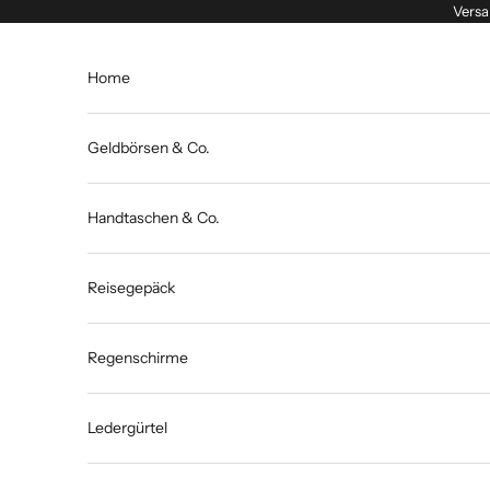
Zum Inhalt springen
Versa
Home
Geldbörsen & Co.
Handtaschen & Co.
Reisegepäck
Regenschirme
Ledergürtel