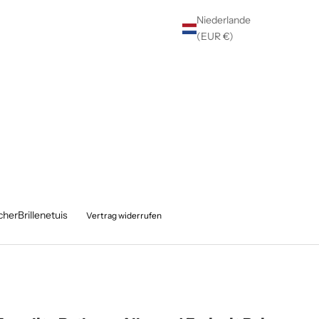
Niederlande
(EUR €)
cher
Brillenetuis
Vertrag widerrufen