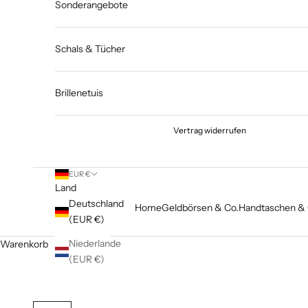
Sonderangebote
Schals & Tücher
Brillenetuis
Vertrag widerrufen
EUR €
Land
Deutschland
Home
Geldbörsen & Co.
Handtaschen & 
(EUR €)
Niederlande
Warenkorb
(EUR €)