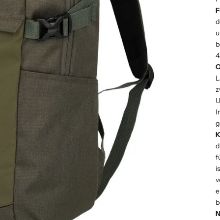
F
d
u
b
4
O
L
z
U
I
g
K
d
f
i
v
e
b
N