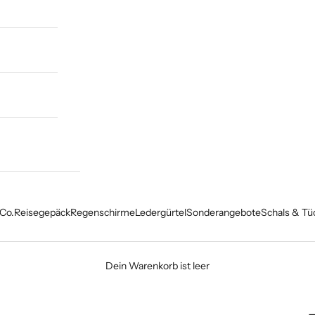
Co.
Reisegepäck
Regenschirme
Ledergürtel
Sonderangebote
Schals & Tü
Dein Warenkorb ist leer