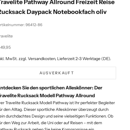
Travelite Pathway Allround Freizeit Reise
Rucksack Daypack Notebookfach oliv
rtikelnummer: 96412-86
ravelite
ngebot
49,95
nkl. MwSt. zzgl.
Versandkosten
, Lieferzeit 2-3 Werktage (DE).
AUSVERKAUFT
ntdecken Sie den sportlichen Alleskönner: Der
ravelite Rucksack Modell Pathway Allround
er Travelite Rucksack Modell Pathway ist Ihr perfekter Begleiter
ür den Alltag. Dieser sportliche Alleskönner überzeugt durch
ein durchdachtes Design und seine vielseitigen Funktionen. Ob
ür den Weg zur Arbeit, die Uni oder auf Reisen – mit dem
athway Rucksack gehen Sie keine Kompromisse ein.