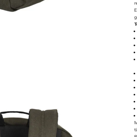
r
E
g
T
M
t
R