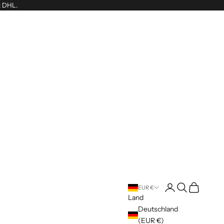
t DHL.
Anmelden
Suchen
Warenkorb
EUR €
Land
Deutschland
(EUR €)