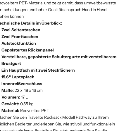
ecyceltem PET-Material und zeigt damit, dass umweltbewusste
ntscheidungen und hoher Qualitätsanspruch Hand in Hand
ehen können.
echnische Details im Überblick:
Zwei Seitentaschen
Zwei Fronttaschen
Aufsteckfunktion
Gepolstertes Rückenpanel
Verstellbare, gepolsterte Schultergurte mit verstellbarem
Brustgurt
Ein Hauptfach mit zwei Steckfächern
15,6“ Laptopfach
Innenreißverschluss
Maße:
22 x 48 x 16 cm
Volumen:
17 L
Gewicht:
0,55 kg
Material:
Recyceltes PET
achen Sie den Travelite Rucksack Modell Pathway zu Ihrem
äglichen Begleiter und erleben Sie, wie stilvoll und funktional ein
ucksack sein kann. Bestellen Sie jetzt und genießen Sie die