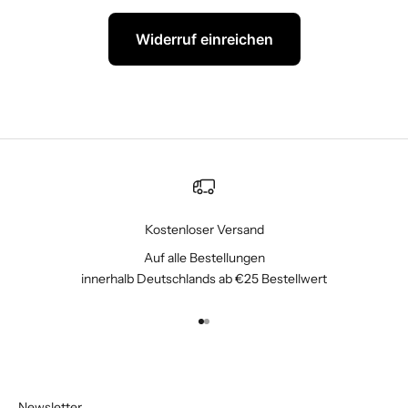
Widerruf einreichen
Kostenloser Versand
Auf alle Bestellungen
innerhalb Deutschlands ab €25 Bestellwert
Gehe zu Element 1
Gehe zu Element 2
Newsletter