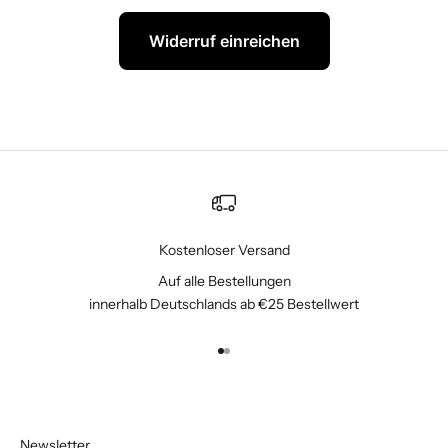
Widerruf einreichen
Kostenloser Versand
Auf alle Bestellungen
innerhalb Deutschlands ab €25 Bestellwert
Gehe zu Element 1
Gehe zu Element 2
Newsletter