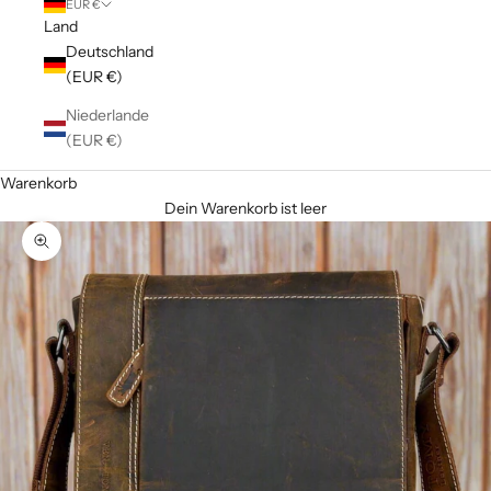
EUR €
Land
Deutschland
(EUR €)
Niederlande
(EUR €)
Warenkorb
Dein Warenkorb ist leer
Bild vergrößern